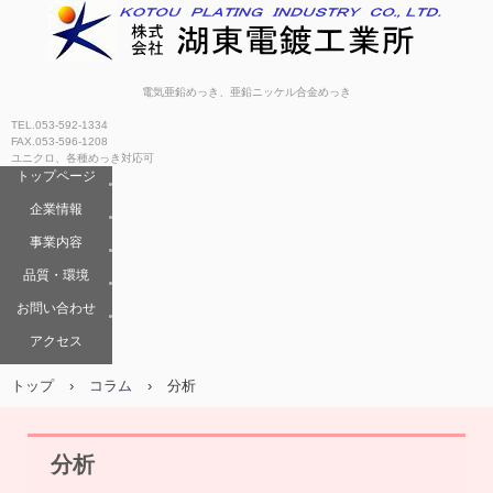
電気亜鉛めっき、亜鉛ニッケル合金めっき
TEL.053-592-1334
FAX.053-596-1208
ユニクロ、各種めっき対応可
トップページ
企業情報
事業内容
品質・環境
お問い合わせ
アクセス
トップ
›
コラム
›
分析
分析